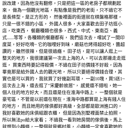
說改建，因為他沒有翻修，只是把這一區的老房子都規劃起
來， 做為一個觀光地區，有點像是我們的老街，只不過它不
是長條型，是正方形的， 然後裡面的街道就在棋盤格那樣，
只是一很不錯的小區， 外國人很多，大家喜歡去田子坊逛小
店，吃東西， 餐廳種類也很多，西式、中式、東南亞、義
式......等等，各種類的餐廳都有， 我們這次去，嚐試了一間印
度菜，好好吃唷~ 它的咖哩好到味，磨菇也烤得超好吃，醬超
讚的，雖然很辣，但是很過癮。 田子坊，是可以讓人逛上一
整天的地方，我很建議第一次去上海的人，可以去那邊走走逛
逛， 買東西時要記得殺價，不過在田子坊價錢不好殺，因為
畢竟那是給外國人去的觀光地， 所以只要絕得價錢合理，其
實也是可以買的，我就買了好幾副耳環， 一副10塊，買5送1~
這次去上海，還去逛了"宋慶齡故居"， 感覺還不錯啦，她一
個人住的地方好大，而且還是住在淮海中路上， 一整個就是
豪宅區，不管是以前還在現在，淮海中路都算是上海有錢人住
的地方， 而且她用的傢俱都好高級，全部都是歐洲進口的，
我好喜歡她的床俱組跟衣櫃， 但是因為別墅裡面禁止拍照，
所以無法po給大家看； 不過我一看到她房間的傢俱後，馬上
就想到小麵條，一整個就是鄉村風， 小麵條一定會喜歡她的