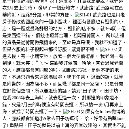
是一件很舒服的事情。 說了這麼多，其實我是要說，我們這
次9月去上海時， 發現了一個新地方，武康路! 武康路就在西
華附近，走路5分鐘，非常的方便。
武康路也是用老
房子修改後圍起來的一個小區域， 裡面有餐廳也有逛街的小
店，是一區感覺滿舒服的地方， 逛街的店不多，就3~4間，但
是東西還不錯， 價錢也還算合理，老闆是荷蘭人， 所以店裡
的貨品是從荷蘭做飛機來的，至於是真是假，我就不知道了，
但是衣服的料子摸起來都很舒服，感覺很不錯。
走
進去後，有一小塊空地，放著一個大型藝術品， 我老闆一看
到後，就大笑：＂ㄟ～ 這跟我好像唷!" 哈哈，有看過我老闆
的人，應該都會有同感的啦~ 武康路375號，是個不錯的地
方，不過只適合來這邊喝咖啡，吃下午茶， 逛街的話，就算
是附帶的，因為店不多，而且幾乎都是同一家店， 只是分開
在好幾個空間，所以要逛街的話，請到"田子坊"。 田子坊，
在我2008年去上海時，就去逛過一次， 對那邊的印象還不
錯，只是7月去的時候沒有時間去逛， 所以這一次9月再來上
海，就找了時間去逛了一下。
如果有在follow微博的
人，應該都會知道小S常去田子坊逛街， 哈，好像有點跳tone
了! 重點是，田子坊就是以前上海的弄堂改建的， 其實也不能