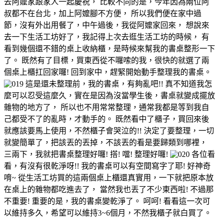
去阿嬤家跟家人一起慶祝， 比較不同的是，今年因為兩位阿
叔都不在台北，加上阿嬤腳不方便， 所以我們便在家中過
節，沒有外出用餐了，中午過後，我從阿嬤家回來， 想說來
去一下生活工坊好了，我記得上次去逛生活工坊的時候， 有
看到幾個還不錯的桌上收納櫃，是時候來幫我的書桌整形一下
了。 既然有了目標，買東西從不囉嗦的我，很快的就選了兩
個桌上櫃扛回家囉! 回到家中，趕緊開始動手整理我的書桌。
這是還未整理前，我的書桌，有夠亂吧!! 真不知道我怎
麼可以忍受這麼久，實在是因為沒當學生後，書桌就變成擺放
雜物的地方了， 所以也不用常常整理，通常我都是等到我自
己都受不了的亂時，才動手的。 既然看中了櫃子，買回來後
就應該要馬上使用，不然櫃子會哭泣的!! 決定了要整理，一切
就變簡單了，把該丟的丟掉，不該丟的看是要歸類到哪裡，
三兩下，我就把書桌整理好囉! 搭! 噹! 整理好囉!
各位看
看，有沒有很乾淨呀!! 我的書桌可以有空間寫字了耶! 好神奇
唷~ 從生活工坊買的這兩個桌上櫃還真實用，一下就把原本放
在桌上的雜物都吃進去了， 當然我也丟了不少東西啦! 不過那
不重要! 重要的是，我的書桌變乾淨了。 呵呵! 看看這一次可
以維持多久，希望可以維持3~6個月，不然我櫃子就白買了。