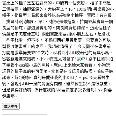
書桌上的櫃子是左右對開的，中間有一個夾層， 櫃子中間是
三個抽屜，抽屜滿深的，大約有15 * 16 * 10cm 吧! 書桌邊的小
櫃子，從造型上看起來會誤以為是9格小抽屜，實際上只有最
上排是3個小抽屜， 第2、3排只是做造型，拉開來其實是一個
長型的抽屜，都還滿實用的。夠長夠寬也夠深。 這兩個櫃子
價錢是不怎麼便宜啦! 兩個買起來要2張小朋友左右，是會找
一些零錢啦，但不多。 不過東西好用最重要，只要真的可以
幫我收納書桌上的東西，我想就值得了。 今天剛坐在書桌前
打開電腦準備要來PO文時，就看到小kiki咬著他的玩具小馬，
從客廳走進來陪我，小kiki真是太可愛了!
忍不住隨手拍
了幾張小kiki殺小馬的照片，就PO上來給大家看看。 小狗玩
玩具的樣子真的好可愛唷~ 尤其是在咬玩具的時候，嘴皮子皺
起來，超Q的啦~ 真的是愛死我的小Kiki了。 ps. 今天看醫生
後，發現小kiki一邊的腎臟有問題，雖然醫生說不是很嚴重，
但是覺得好煩唷~ 為什麼我的Aki要這麼多災多難呢? Aki你要
健康唷~
載入更多