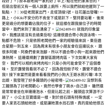
段好了。) 原本跟老闆一家約好了早上7點在他們家集合的，
但是出發前又有一個人說要上廁所，所以我們就給他遲到了一
點點， 7：30從老闆家出門，走堤頂接5號，往花蓮出發囉! 一
路上，小Kiki不安分的不肯坐下或是趴下，堅持要站著， 後來
更是過分的想要霸佔我的位子。 就這樣在跟我搶位子的時間
當中，我們來到了東岳湧泉了。
就我的印象當
中，我應該是沒有去過東岳啦! 這邊很適合帶小狗游泳唷~ 一
點都不危險。 只是依照老闆他們一家的經驗值來說，東岳適
合星期一到五來， 因為周末有很多小朋友會在這邊玩水， 跟
很多阿嬤、阿桑們會來泡腳，所以不適合帶小狗一起來跟他們
湊熱鬧。 這邊還規劃了露營區跟烤肉區，下次如果大家有
空， 我們可以相約來烤肉啦!! 只是小狗可能會受不了這個香
味。 至於露營我看就不必了，因為我怕蚊子咬，露營不適合
我!! 接下來當然是要來看看我們的小狗大王遊水照片囉! 本次
出遊，我發現了好多饅頭的小秘密唷~
沒想到長
工饅頭為了討老闆歡心，竟然也學會了跳水+自己游。 雖然還
是常常會坐在岸邊邊泡水，但是比起之前，饅頭這次算游不少
趟了。 小公主豆寶還是一樣，對於撿石頭有特殊情感， 一定
要人家丟石頭給她撿，或是讓她潛水找石頭，真的是給他很古