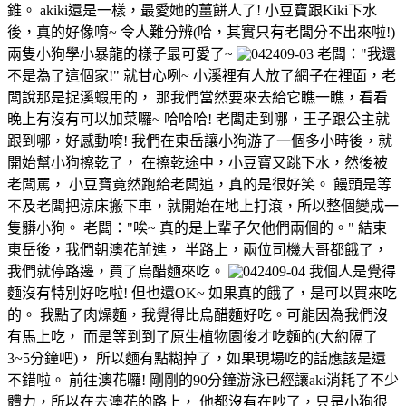
錐。 akiki還是一樣，最愛她的薑餅人了! 小豆寶跟Kiki下水
後，真的好像唷~ 令人難分辨(哈，其實只有老闆分不出來啦!)
兩隻小狗學小暴龍的樣子最可愛了~
老闆："我還
不是為了這個家!" 就甘心咧~ 小溪裡有人放了網子在裡面，老
闆說那是捉溪蝦用的， 那我們當然要來去給它瞧一瞧，看看
晚上有沒有可以加菜囉~ 哈哈哈! 老闆走到哪，王子跟公主就
跟到哪，好感動唷! 我們在東岳讓小狗游了一個多小時後，就
開始幫小狗擦乾了， 在擦乾途中，小豆寶又跳下水，然後被
老闆罵， 小豆寶竟然跑給老闆追，真的是很好笑。 饅頭是等
不及老闆把涼床搬下車，就開始在地上打滾，所以整個變成一
隻髒小狗。 老闆："唉~ 真的是上輩子欠他們兩個的。" 結束
東岳後，我們朝澳花前進， 半路上，兩位司機大哥都餓了，
我們就停路邊，買了烏醋麵來吃。
我個人是覺得
麵沒有特別好吃啦! 但也還OK~ 如果真的餓了，是可以買來吃
的。 我點了肉燥麵，我覺得比烏醋麵好吃。可能因為我們沒
有馬上吃， 而是等到到了原生植物園後才吃麵的(大約隔了
3~5分鐘吧)， 所以麵有點糊掉了，如果現場吃的話應該是還
不錯啦。 前往澳花囉! 剛剛的90分鐘游泳已經讓aki消耗了不少
體力，所以在去澳花的路上， 他都沒有在吵了，只是小狗很