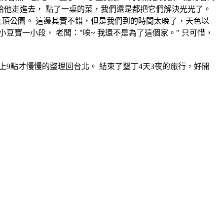
給他走進去， 點了一桌的菜，我們還是都把它們解決光光了。
社頂公園。 這邊其實不錯，但是我們到的時間太晚了，天色以
寶一小段， 老闆："唉~ 我還不是為了這個家。" 只可惜，
上9點才慢慢的整理回台北。 結束了墾丁4天3夜的旅行，好開