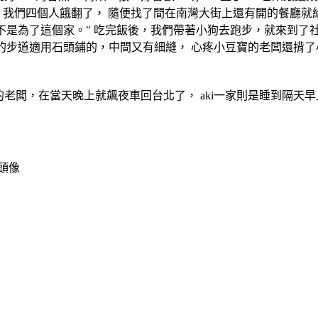
，我們四個人餓翻了， 隨便找了間在南灣大街上還有開的餐廳就
還不是為了這個家。" 吃完飯後，我們帶著小狗去跑步，就來到了
步道適用石頭鋪的，中間又有細縫， 心疼小豆寶的老闆還揹了小豆
的老闆，在當天晚上就飆夜車回台北了， aki一家則是睡到隔天早