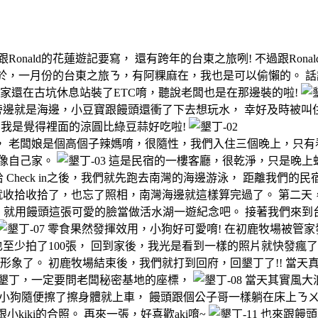
onald的花蓮遊記要寫， 還有跨年的台東之旅咧! 不過跟Ron
 至於，一月份的台東之旅ㄋ，有阿粿麻在，我也是可以偷懶的。 
ki家還在古坑休息站裝了ETC唷，聽說老闆也是在那邊裝的啦!
旁邊就是海邊，小豆寶跟饅頭還衝了下去想玩水， 幸好及時被叫
，我是覺得裡面的涼圓比綠豆蒜好吃啦!
 老闆娘是個高個子辣媽唷，很隨性，我們入住三個晚上，只有
很像自己家。
這是民宿的一樓客廳，很乾淨，只是晚上
Check in之後，我們就先跑去南灣的海邊游泳， 距離我們
收拾收拾了，也忘了照相，南灣海邊就這樣算完過了。 第二天，
就用饅頭這張可愛的臉當做活水湖一遊紀念吧。 接著我們來到台
零食果然發揮效用，小狗好可愛唷! 在初鹿牧場被管家
也至少拍了100張， 回到家後，我光是看到一樣的照片就快發瘋了
了。 初鹿牧場結束後，我們就打到回府，回墾丁了!! 當天真是辛
去墾丁，一定要問老闆秘密基地的座標，
當天其實風大
小狗隨便擦了擦身體就上車， 饅頭跟個公子哥一樣躺在床上ㄋㄨ
小kiki的合照。 再來一張，好喜歡aki唷~
也來跟饅頭