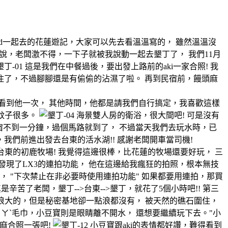
ald一起去的花蓮遊記，大家可以先去看溫溫寫的， 雖然溫溫沒
話說，老闆激不得，一下子就被我說動一起去墾丁了， 我們11月
這是我們在中餐過後，要出發上路前的aki一家合照! 我
住了，不過腳腳還是有偷偷的沾濕了啦。 再到民宿前，饅頭麻
看到他一次， 其他時間，他都是請我們自行搞定，我喜歡這樣
蚊子很多。
海景雙人房的衛浴，很大間吧! 可是沒有
的民宿不到一分鐘，過個馬路就到了， 不過當天我們去玩水時，已
我們前進出發去台東的活水湖!! 感謝老闆開車當司機!
東的初鹿牧場! 我覺得這邊很棒，比花蓮的牧場還要好玩， 三
發現了LX3的連拍功能， 他在這邊給我瘋狂的拍照，根本無技
， "下次禁止在非必要時使用連拍功能" 如果都要用連拍，那買
苦了老闆，墾丁-->台東-->墾丁，就花了5個小時吧!! 第三
浪大的，但是秘密基地卻一點浪都沒有， 被天然的礁石圍住，
ㄚˋ毛巾，小豆寶則是眼睛離不開水， 還想要繼續玩下去。"小
麻合照一張吧!
小豆寶跟aki的表情都好讚，難得看到