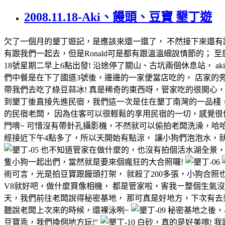
2008.11.18-Aki、饅頭、豆寶 墾丁遊
欠了一個月的墾丁遊記，是應該來還一還了， 不然接下來還有跟R
有跟我們一起去，但是Ronald可是都有跟溫溫細說情節的；
18號星期二早上6點出發! 沿途停了關山、古坑兩個休息站， a
們中餐是在下了國道3號後，邊邊的一家便當店吃的， 店家的
帶我們去吃了綠豆蒜冰! 真是稀奇的東西呀，管家吃的很開心
到墾丁後直接先進民宿，我們這一次是住在墾丁南灣的一品棧，
的民宿老闆， 因為住客可以很輕鬆的享用民宿的一切，感覺
門唷~ 可惜沒有帶針孔攝影機，不然就可以偷拍老闆洗澡，哈哈 
經接近下午4點多了，所以天開始有點涼， 讓小狗們泡泡水，就
也不知道管家在做什麼的，也沒有拍個活水湖全景， 
隻小狗一起出們，當然就是要來個瘋狂的大合照囉!
術可言，光是拍豆寶跟饅頭打架， 就殺了200多張，小狗合照
V8就好吧，做什麼買像相機， 都是管家啦，害我ㄧ整個生氣沒形象
天，我們前往老闆說得秘密基地， 那可真是好地方，下次有
聽說老闆上次來的時候，還裸泳咧~
秘密基地之後，
豆寶乖，我們換個地方玩!"
白砂，真的是好美唷! 我跟