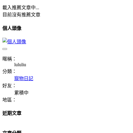
載入推薦文章中...
目前沒有推薦文章
個人頭像
暱稱：
lululiu
分類：
寵物日記
好友：
累積中
地區：
近期文章