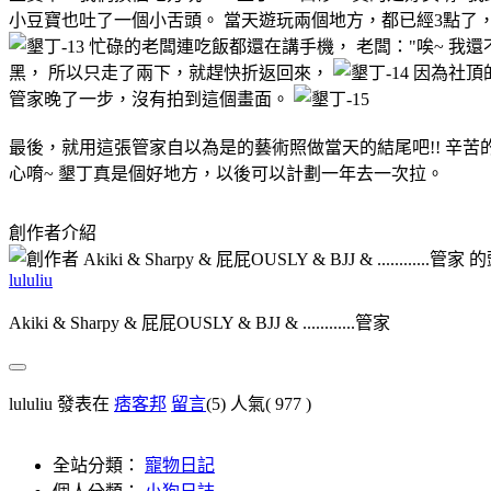
小豆寶也吐了一個小舌頭。 當天遊玩兩個地方，都已經3點了
忙碌的老闆連吃飯都還在講手機， 老闆："唉~ 我
黑， 所以只走了兩下，就趕快折返回來，
因為社頂的
管家晚了一步，沒有拍到這個畫面。
最後，就用這張管家自以為是的藝術照做當天的結尾吧!! 辛苦
心唷~ 墾丁真是個好地方，以後可以計劃一年去一次拉。
創作者介紹
lululiu
Akiki & Sharpy & 屁屁OUSLY & BJJ & ............管家
lululiu 發表在
痞客邦
留言
(5)
人氣(
977
)
全站分類：
寵物日記