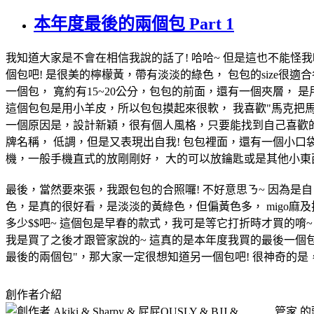
本年度最後的兩個包 Part 1
我知道大家是不會在相信我說的話了! 哈哈~ 但是這也不能怪我
個包吧! 是很美的檸檬黃，帶有淡淡的綠色， 包包的size很
一個包， 寬約有15~20公分，包包的前面，還有一個夾層， 
這個包包是用小羊皮，所以包包摸起來很軟， 我喜歡"馬克把
一個原因是，設計新穎，很有個人風格，只要能找到自己喜歡的
牌名稱， 低調，但是又表現出自我! 包包裡面，還有一個小口
機，一般手機直式的放剛剛好， 大的可以放鑰匙或是其他小
最後，當然要來張，我跟包包的合照囉! 不好意思ㄋ~ 因為是
色，是真的很好看，是淡淡的黃綠色，但偏黃色多， migo麻
多少$$吧~ 這個包是早春的款式，我可是等它打折時才買的唷~ 
我是買了之後才跟管家說的~ 這真的是本年度我買的最後一個包了
最後的兩個包"，那大家一定很想知道另一個包吧! 很神奇的是，另一
創作者介紹