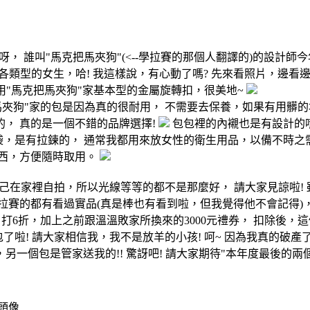
呀， 誰叫"馬克把馬夾狗"(<--學拉賽的那個人翻譯的)的設計
適合各類型的女生，哈! 我這樣說，有心動了嗎? 先來看照片，邊看
是用"馬克把馬夾狗"家基本型的金屬旋轉扣，很美地~
馬夾狗"家的包是因為真的很耐用， 不需要去保養，如果有用髒
， 真的是一個不錯的品牌選擇!
包包裡的內襯也是有設計的
袋，是有拉鍊的， 通常我都用來放女性的衛生用品，以備不時之
東西，方便隨時取用。
自己在家裡自拍，所以光線等等的都不是那麼好， 請大家見諒啦!
及拉賽的都有看過實品(真是棒也有看到啦，但我覺得他不會記得)，
打6折，加上之前跟溫溫敗家所換來的3000元禮券， 扣除後，這個包
啦! 請大家相信我，我不是放羊的小孩! 呵~ 因為我真的破產了啦
個包是管家送我的!! 驚訝吧! 請大家期待"本年度最後的兩個包 P