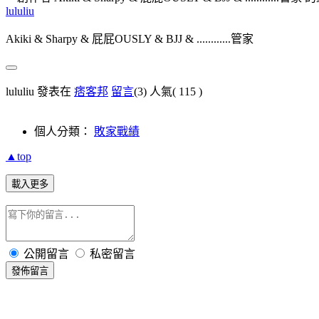
lululiu
Akiki & Sharpy & 屁屁OUSLY & BJJ & ............管家
lululiu 發表在
痞客邦
留言
(3)
人氣(
115
)
個人分類：
敗家戰績
▲top
載入更多
公開留言
私密留言
發佈留言