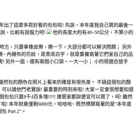
師今年出了這麼多款好看的包包啦! 先說，本年度我自己買的最後一
邊說，比較有說服力吧!
他的長度大約有40~50公分，不算小的
的地方，只要拿橡皮擦，擦一下，大部分都可以解決問題； 另外
唷~ 內襯布的花紋，是黑底白字，就是重複寫著它們家自己的品
需! 另外一面，還有兩個小口袋，一大一小； 小的很適合放手
 雖然包的顏色在照片上看來的確是有很色差， 不過這個包的顏
可以請他門老實說! 最重要的時刻來啦! 大家一定會很想要知道
包只要8千4百多塊!!!!! 連管家都說便宜可以買了，呵! 雖然
! 本年財產僅剩6000元，哈哈哈~ 既然標題寫著的是"本年度
art 2"。